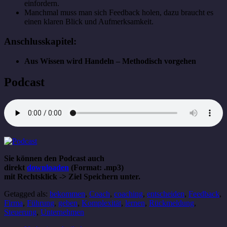
einfordern.
Manchmal muss man sich Feedback holen, dazu braucht es
einen klaren Blick und Aufmerksamkeit.
Anschlusskapitel:
Aus Wissen wird Handeln – Methodisch vorgehen
Podcast
Sie können den Podcast auch
direkt
downloaden
(Format: .mp3)
mit Rechtsklick -> Ziel Speichern unter.
Getagged als:
bekommen
,
Coach
,
coaching
,
entscheiden
,
Feedback
,
Firma
,
Führung
,
geben
,
Komplexität
,
lernen
,
Rückmeldung
,
Steuerung
,
Unternehmen