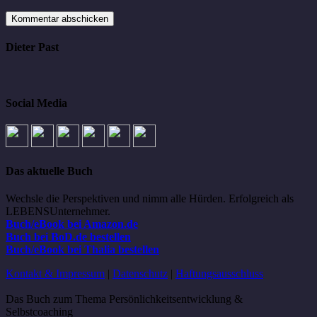
Dieter Past
Social Media
Das aktuelle Buch
Wechsle die Perspektiven und nimm alle Hürden. Erfolgreich als
LEBENSUnternehmer.
Buch/eBook bei Amazon.de
Buch bei BoD.de bestellen
Buch/eBook bei Thalia bestellen
Kontakt & Impressum
|
Datenschutz
|
Haftungsausschluss
Das Buch zum Thema Persönlichkeitsentwicklung &
Selbstcoaching