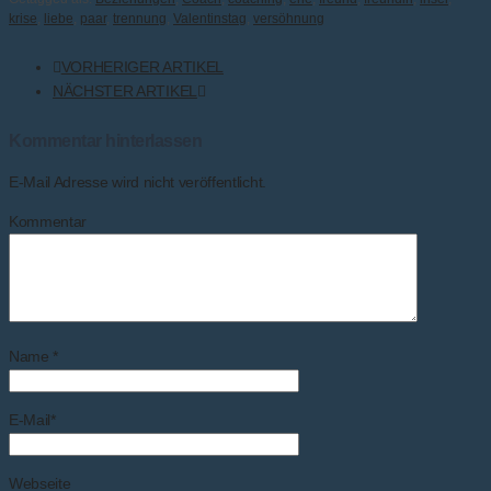
krise
,
liebe
,
paar
,
trennung
,
Valentinstag
,
versöhnung
VORHERIGER ARTIKEL
NÄCHSTER ARTIKEL
Kommentar hinterlassen
E-Mail Adresse wird nicht veröffentlicht.
Kommentar
Name
*
E-Mail
*
Webseite