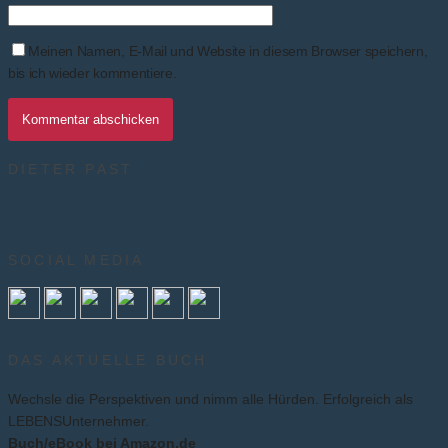
Meinen Namen, E-Mail und Website in diesem Browser speichern,
bis ich wieder kommentiere.
DIETER PAST
SOCIAL MEDIA
DAS AKTUELLE BUCH
Wechsle die Perspektiven und nimm alle Hürden. Erfolgreich als
LEBENSUnternehmer.
Buch/eBook bei Amazon.de