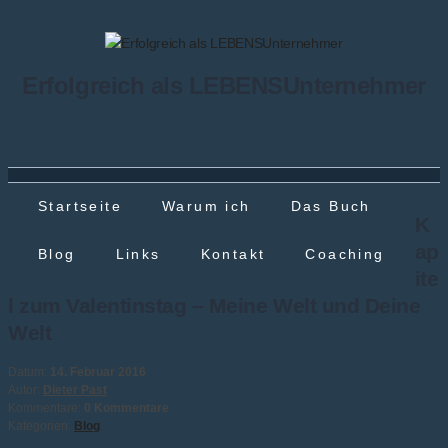
Erfolgreich als LEBENSUnternehmer
Startseite
Warum ich
Das Buch
K
ap
Blog
Links
Kontakt
Coaching
ite
l zum Valentinstag – Meine Welt und Deine
Welt
Datum:
14. Februar 2016
Autor:
Dieter Past
Kommentare:
0 Kommentare
Kategorien:
Blog