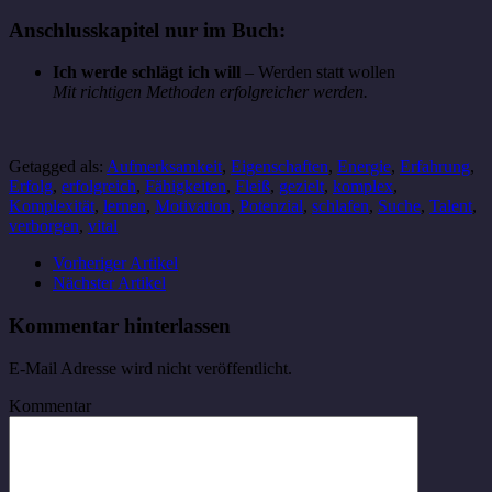
Anschlusskapitel nur im Buch:
Ich werde schlägt ich will
– Werden statt wollen
Mit richtigen Methoden erfolgreicher werden.
Getagged als:
Aufmerksamkeit
,
Eigenschaften
,
Energie
,
Erfahrung
,
Erfolg
,
erfolgreich
,
Fähigkeiten
,
Fleiß
,
gezielt
,
komplex
,
Komplexität
,
lernen
,
Motivation
,
Potenzial
,
schlafen
,
Suche
,
Talent
,
verborgen
,
vital
Vorheriger Artikel
Nächster Artikel
Kommentar hinterlassen
E-Mail Adresse wird nicht veröffentlicht.
Kommentar