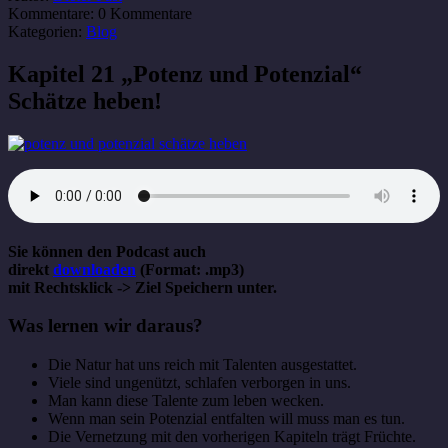
Kommentare:
0 Kommentare
Kategorien:
Blog
Kapitel 21 „Potenz und Potenzial“
Schätze heben!
Sie können den Podcast auch
direkt
downloaden
(Format: .mp3)
mit Rechtsklick -> Ziel Speichern unter.
Was lernen wir daraus?
Die Natur hat uns reich mit Talenten ausgestattet.
Viele sind ungenützt, schlafen verborgen in uns.
Man kann diese Talente zum leben wecken.
Wenn man sein Potenzial entfalten will muss man es tun.
Die Vernetzung mit den vorherigen Kapiteln trägt Früchte.