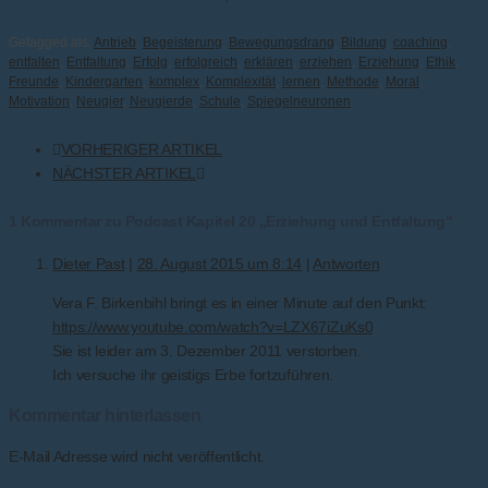
Getagged als:
Antrieb
,
Begeisterung
,
Bewegungsdrang
,
Bildung
,
coaching
,
entfalten
,
Entfaltung
,
Erfolg
,
erfolgreich
,
erklären
,
erziehen
,
Erziehung
,
Ethik
,
Freunde
,
Kindergarten
,
komplex
,
Komplexität
,
lernen
,
Methode
,
Moral
,
Motivation
,
Neugier
,
Neugierde
,
Schule
,
Spiegelneuronen
VORHERIGER ARTIKEL
NÄCHSTER ARTIKEL
1 Kommentar zu Podcast Kapitel 20 „Erziehung und Entfaltung“
Dieter Past
|
28. August 2015 um 8:14
|
Antworten
Vera F. Birkenbihl bringt es in einer Minute auf den Punkt:
https://www.youtube.com/watch?v=LZX67iZuKs0
Sie ist leider am 3. Dezember 2011 verstorben.
Ich versuche ihr geistigs Erbe fortzuführen.
Kommentar hinterlassen
E-Mail Adresse wird nicht veröffentlicht.