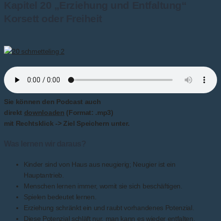
Kapitel 20 „Erziehung und Entfaltung“
Korsett oder Freiheit
Sie können den Podcast auch
direkt
downloaden
(Format: .mp3)
mit Rechtsklick -> Ziel Speichern unter.
Was lernen wir daraus?
Kinder sind von Haus aus neugierig; Neugier ist ein
Hauptantrieb.
Menschen lernen immer, womit sie sich beschäftigen.
Spielen bedeutet lernen.
Erziehung schränkt ein und raubt vorhandenes Potenzial.
Diese Potenzial schläft nur, man kann es wieder entfalten.