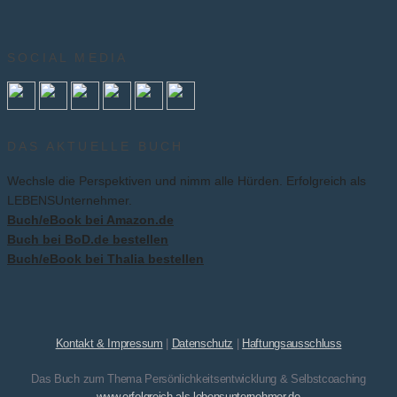
SOCIAL MEDIA
DAS AKTUELLE BUCH
Wechsle die Perspektiven und nimm alle Hürden. Erfolgreich als
LEBENSUnternehmer.
Buch/eBook bei Amazon.de
Buch bei BoD.de bestellen
Buch/eBook bei Thalia bestellen
Kontakt & Impressum
|
Datenschutz
|
Haftungsausschluss
Das Buch zum Thema Persönlichkeitsentwicklung & Selbstcoaching
www.erfolgreich-als-lebensunternehmer.de