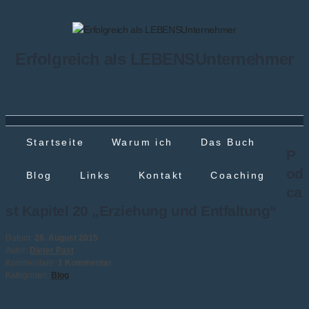
Erfolgreich als LEBENSUnternehmer
Startseite
Warum ich
Das Buch
P
od
Blog
Links
Kontakt
Coaching
ca
st Kapitel 20 „Erziehung und Entfaltung“
Datum:
28. August 2015
Autor:
Dieter Past
Kommentare:
1 Kommentar
Kategorien:
Blog