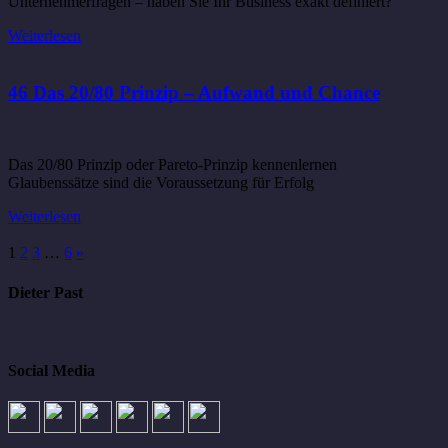
Unternehmerfragen – haben Sie Ihr Business exakt definiert?
Weiterlesen
46 Das 20/80 Prinzip – Aufwand und Chance
Das 20/80 Prinzip oder Pareto-Prinzip kennenlernen
Glaubenssätze sind die Voraussetzung für Erfolg
Weiterlesen
1
2
3
…
6
»
Dieter Past
Social Media