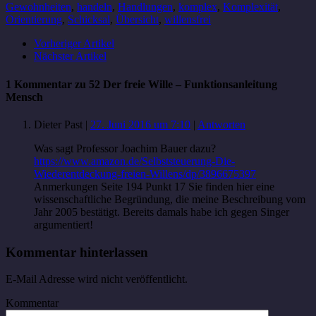
Gewohnheiten
,
handeln
,
Handlungen
,
komplex
,
Komplexität
,
Orientierung
,
Schicksal
,
Übersicht
,
willensfrei
Vorheriger Artikel
Nächster Artikel
1 Kommentar zu 52 Der freie Wille – Funktionsanleitung
Mensch
Dieter Past
|
27. Juni 2016 um 7:10
|
Antworten
Was sagt Professor Joachim Bauer dazu?
https://www.amazon.de/Selbststeuerung-Die-
Wiederentdeckung-freien-Willens/dp/3896675397
Anmerkungen Seite 194 Punkt 17 Sie finden hier eine
wissenschaftliche Begründung, die meine Beschreibung vom
Jahr 2005 bestätigt. Bereits damals habe ich gegen Singer
argumentiert!
Kommentar hinterlassen
E-Mail Adresse wird nicht veröffentlicht.
Kommentar