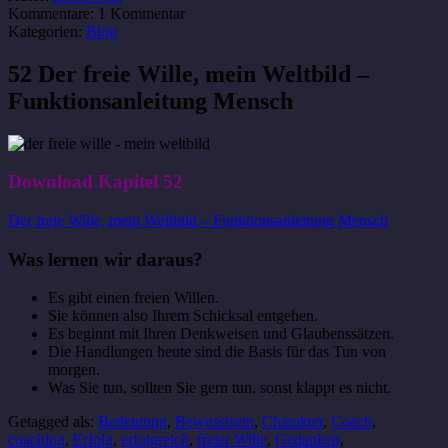
Kommentare:
1 Kommentar
Kategorien:
Blog
52 Der freie Wille, mein Weltbild –
Funktionsanleitung Mensch
Download Kapitel 52
Der freie Wille, mein Weltbild – Funktionsanleitung Mensch
Was lernen wir daraus?
Es gibt einen freien Willen.
Sie können also Ihrem Schicksal entgehen.
Es beginnt mit Ihren Denkweisen und Glaubenssätzen.
Die Handlungen heute sind die Basis für das Tun von
morgen.
Was Sie tun, sollten Sie gern tun, sonst klappt es nicht.
Getagged als:
Bedeutung
,
Bewusstsein
,
Charakter
,
Coach
,
coaching
,
Erfolg
,
erfolgreich
,
freier Wille
,
Gedanken
,