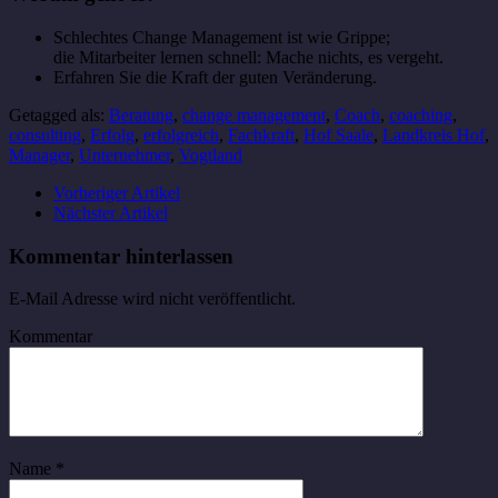
Schlechtes Change Management ist wie Grippe;
die Mitarbeiter lernen schnell: Mache nichts, es vergeht.
Erfahren Sie die Kraft der guten Veränderung.
Getagged als:
Beratung
,
change management
,
Coach
,
coaching
,
consulting
,
Erfolg
,
erfolgreich
,
Fachkraft
,
Hof Saale
,
Landkreis Hof
,
Manager
,
Unternehmer
,
Vogtland
Vorheriger Artikel
Nächster Artikel
Kommentar hinterlassen
E-Mail Adresse wird nicht veröffentlicht.
Kommentar
Name
*