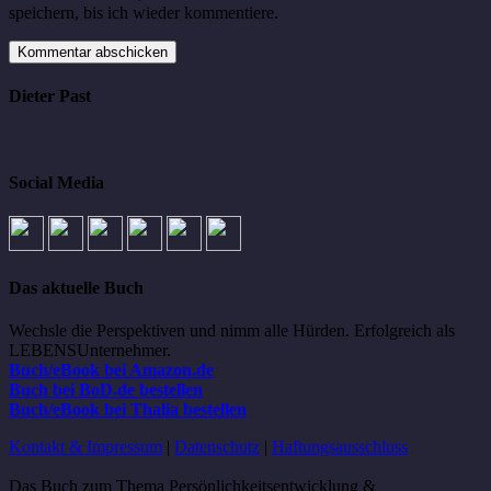
speichern, bis ich wieder kommentiere.
Dieter Past
Social Media
Das aktuelle Buch
Wechsle die Perspektiven und nimm alle Hürden. Erfolgreich als
LEBENSUnternehmer.
Buch/eBook bei Amazon.de
Buch bei BoD.de bestellen
Buch/eBook bei Thalia bestellen
Kontakt & Impressum
|
Datenschutz
|
Haftungsausschluss
Das Buch zum Thema Persönlichkeitsentwicklung &