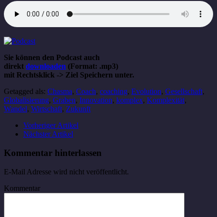
Sie können den Podcast auch
direkt
downloaden
(Format: .mp3)
mit Rechtsklick -> Ziel Speichern unter.
Getagged als:
Chasma
,
Coach
,
coaching
,
Evolution
,
Gesellschaft
,
Globalisierung
,
Graben
,
Innovation
,
komplex
,
Komplexität
,
Wandel
,
Wirtschaft
,
Zukunft
Vorheriger Artikel
Nächster Artikel
Kommentar hinterlassen
E-Mail Adresse wird nicht veröffentlicht.
Kommentar