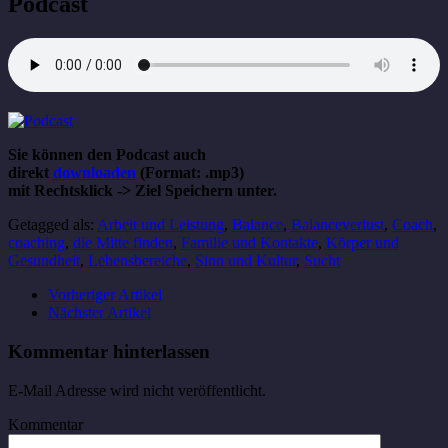
Podcast
Sie können den Podcast auch
direkt
downloaden
(Format: .mp3)
mit Rechtsklick -> Ziel Speichern unter.
Getagged als:
Arbeit und Leistung
,
Balance
,
Balanceverlust
,
Coach
,
coaching
,
die Mitte finden
,
Familie und Kontakte
,
Körper und
Gesundheit
,
Lebensbereiche
,
Sinn und Kultur
,
Sucht
Vorheriger Artikel
Nächster Artikel
Kommentar hinterlassen
E-Mail Adresse wird nicht veröffentlicht.
Kommentar