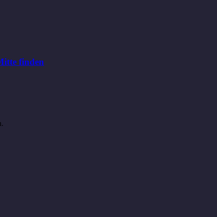
itte finden
n.