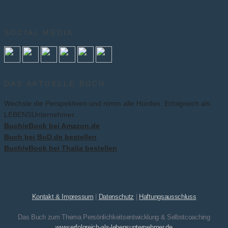
SOCIAL MEDIA
DAS AKTUELLE BUCH
Wechsle die Perspektiven und nimm alle Hürden. Erfolgreich als
LEBENSUnternehmer.
Buch/eBook bei Amazon.de
Buch bei BoD.de bestellen
Buch/eBook bei Thalia bestellen
Kontakt & Impressum
|
Datenschutz
|
Haftungsausschluss
Das Buch zum Thema Persönlichkeitsentwicklung & Selbstcoaching
www.erfolgreich-als-lebensunternehmer.de