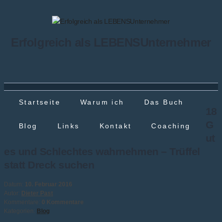
Erfolgreich als LEBENSUnternehmer
Startseite
Warum ich
Das Buch
18
G
Blog
Links
Kontakt
Coaching
ut
es und Schlechtes wahrnehmen – Trüffel
statt Dreck suchen
Datum:
10. Februar 2016
Autor:
Dieter Past
Kommentare:
0 Kommentare
Kategorien:
Blog