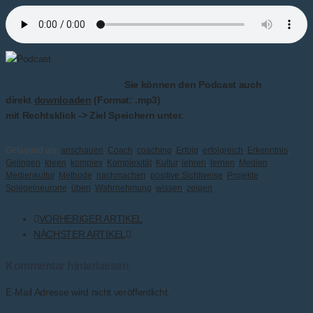
Sie können den Podcast auch
direkt
downloaden
(Format: .mp3)
mit Rechtsklick -> Ziel Speichern unter.
Getagged als:
anschauen
,
Coach
,
coaching
,
Erfolg
,
erfolgreich
,
Erkenntnis
,
Gelingen
,
Ideen
,
komplex
,
Komplexität
,
Kultur
,
lehren
,
lernen
,
Medien
,
Medienkultur
,
Methode
,
nachmachen
,
positive Sichtweise
,
Projekte
,
Spiegelneurone
,
üben
,
Wahrnehmung
,
wissen
,
zeigen
VORHERIGER ARTIKEL
NÄCHSTER ARTIKEL
Kommentar hinterlassen
E-Mail Adresse wird nicht veröffentlicht.