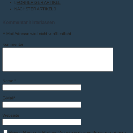
VORHERIGER ARTIKEL
NÄCHSTER ARTIKEL
Kommentar hinterlassen
E-Mail Adresse wird nicht veröffentlicht.
Kommentar
Name
*
E-Mail
*
Webseite
Meinen Namen, E-Mail und Website in diesem Browser speichern,