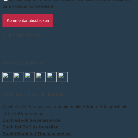
bis ich wieder kommentiere.
DIETER PAST
SOCIAL MEDIA
DAS AKTUELLE BUCH
Wechsle die Perspektiven und nimm alle Hürden. Erfolgreich als
LEBENSUnternehmer.
Buch/eBook bei Amazon.de
Buch bei BoD.de bestellen
Buch/eBook bei Thalia bestellen