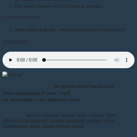
Das eigene Denken ist durch nichts zu ersetzen.
Anschlusskapitel:
Jetzt und in Zukunft
– Wer kümmert sich um Ihre Zukunft?
Podcast
Sie können den Podcast auch
direkt
downloaden
(Format: .mp3)
mit Rechtsklick -> Ziel Speichern unter.
Getagged als:
agieren
,
bestimmen
,
burnout
,
Coach
,
coaching
,
Erfolg
,
erfolgreich
,
Fremdbestimmt
,
komplex
,
Komplexität
,
reagieren
,
selbst
,
Selbstbestimmt
,
Stress
,
Zeitmanagement
,
Zukunft