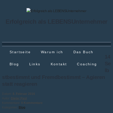
Erfolgreich als LEBENSUnternehmer
Startseite
Warum ich
Das Buch
14
Se
Blog
Links
Kontakt
Coaching
lb
stbestimmt und Fremdbestimmt – Agieren
statt reagieren
Datum:
8. Februar 2016
Autor:
Dieter Past
Kommentare:
0 Kommentare
Kategorien:
Blog