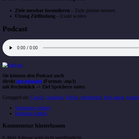
Ziele messbar formulieren
– Ziele präzise nennen
Übung Zielfindung
– Exakt wollen
Podcast
Sie können den Podcast auch
direkt
downloaden
(Format: .mp3)
mit Rechtsklick -> Ziel Speichern unter.
Getagged als:
Coach
,
coaching
,
Erfolg
,
erfolgreich
,
klar sagen
,
kompl
Vorheriger Artikel
Nächster Artikel
Kommentar hinterlassen
E-Mail Adresse wird nicht veröffentlicht.