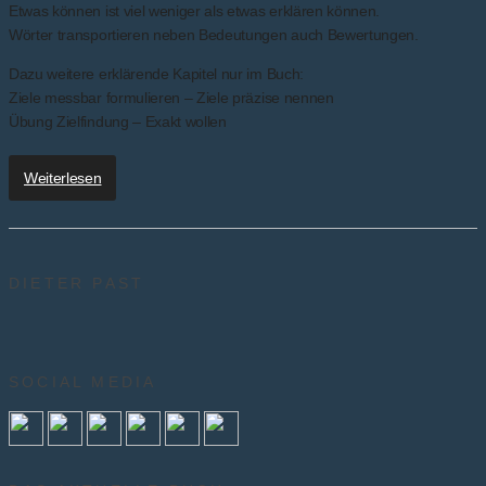
Etwas können ist viel weniger als etwas erklären können.
Wörter transportieren neben Bedeutungen auch Bewertungen.
Dazu weitere erklärende Kapitel nur im Buch:
Ziele messbar formulieren – Ziele präzise nennen
Übung Zielfindung – Exakt wollen
Weiterlesen
DIETER PAST
SOCIAL MEDIA