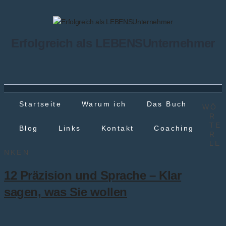
Erfolgreich als LEBENSUnternehmer
Startseite
Warum ich
Das Buch
WÖ
R
TE
Blog
Links
Kontakt
Coaching
R
LE
NKEN
12 Präzision und Sprache – Klar
sagen, was Sie wollen