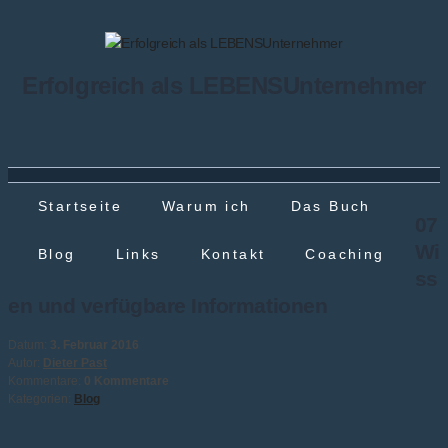
Erfolgreich als LEBENSUnternehmer
Startseite
Warum ich
Das Buch
07
Wi
Blog
Links
Kontakt
Coaching
ss
en und verfügbare Informationen
Datum:
3. Februar 2016
Autor:
Dieter Past
Kommentare:
0 Kommentare
Kategorien:
Blog