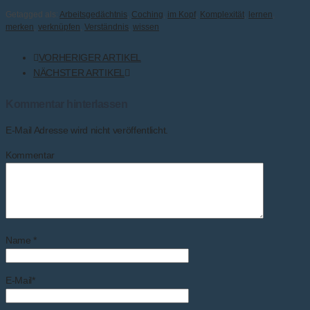
Getagged als:
Arbeitsgedächtnis
,
Coching
,
im Kopf
,
Komplexität
,
lernen
,
merken
,
verknüpfen
,
Verständnis
,
wissen
VORHERIGER ARTIKEL
NÄCHSTER ARTIKEL
Kommentar hinterlassen
E-Mail Adresse wird nicht veröffentlicht.
Kommentar
Name
*
E-Mail
*