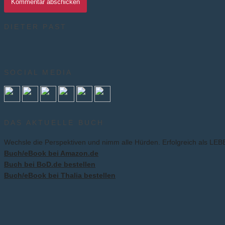
DIETER PAST
SOCIAL MEDIA
DAS AKTUELLE BUCH
Wechsle die Perspektiven und nimm alle Hürden. Erfolgreich als L
Buch/eBook bei Amazon.de
Buch bei BoD.de bestellen
Buch/eBook bei Thalia bestellen