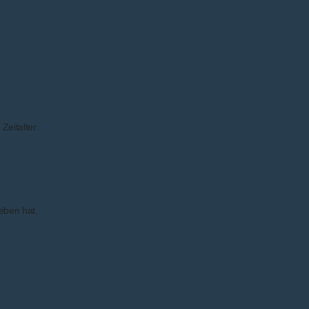
eitalter.
eben hat.