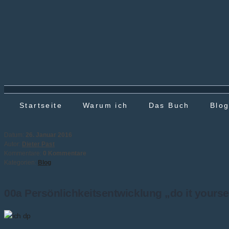
Startseite
Warum ich
Das Buch
Blo
Datum:
26. Januar 2016
Autor:
Dieter Past
Kommentare:
0 Kommentare
Kategorien:
Blog
00a Persönlichkeitsentwicklung „do it yourse