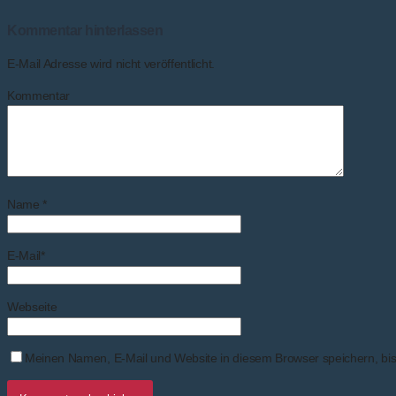
Kommentar hinterlassen
E-Mail Adresse wird nicht veröffentlicht.
Kommentar
Name
*
E-Mail
*
Webseite
Meinen Namen, E-Mail und Website in diesem Browser speichern, bis