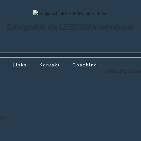
Erfolgreich als LEBENSUnternehmer
g
Links
Kontakt
Coaching
00a Persönl
lf“