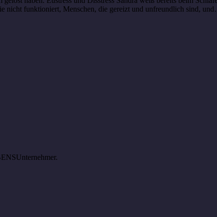
 gelöst haben. Eustress und Disstress Sandra weiß bereits beim Schlaf
die nicht funktioniert, Menschen, die gereizt und unfreundlich sind, un
LEBENSUnternehmer.