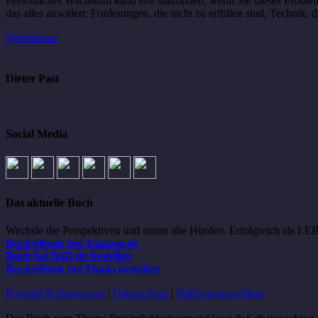
Persönliches Wachstum kann erst stattfinden, wenn Sie dieses Problem
das alles anwidert: Forderungen, die nicht zu erfüllen sind, Technik, 
Weiterlesen
Dieter Past
Social Media
Das aktuelle Buch
Wechsle die Perspektiven und nimm alle Hürden. Erfolgreich als 
Buch/eBook bei Amazon.de
Buch bei BoD.de bestellen
Buch/eBook bei Thalia bestellen
Kontakt & Impressum
|
Datenschutz
|
Haftungsausschluss