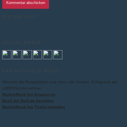
DIETER PAST
SOCIAL MEDIA
DAS AKTUELLE BUCH
Wechsle die Perspektiven und nimm alle Hürden. Erfolgreich als
LEBENSUnternehmer.
Buch/eBook bei Amazon.de
Buch bei BoD.de bestellen
Buch/eBook bei Thalia bestellen