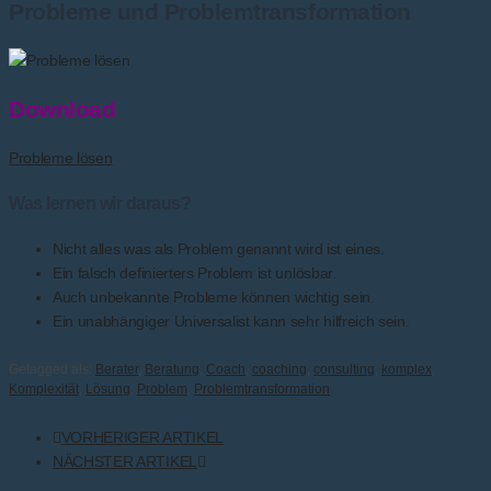
Probleme und Problemtransformation
Download
Probleme lösen
Was lernen wir daraus?
Nicht alles was als Problem genannt wird ist eines.
Ein falsch definierters Problem ist unlösbar.
Auch unbekannte Probleme können wichtig sein.
Ein unabhängiger Universalist kann sehr hilfreich sein.
Getagged als:
Berater
,
Beratung
,
Coach
,
coaching
,
consulting
,
komplex
,
Komplexität
,
Lösung
,
Problem
,
Problemtransformation
VORHERIGER ARTIKEL
NÄCHSTER ARTIKEL