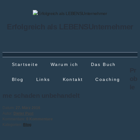
Erfolgreich als LEBENSUnternehmer
Startseite
Warum ich
Das Buch
Pr
ob
Blog
Links
Kontakt
Coaching
le
me schaden unbehandelt
Datum:
27. März 2016
Autor:
Dieter Past
Kommentare:
0 Kommentare
Kategorien:
Blog