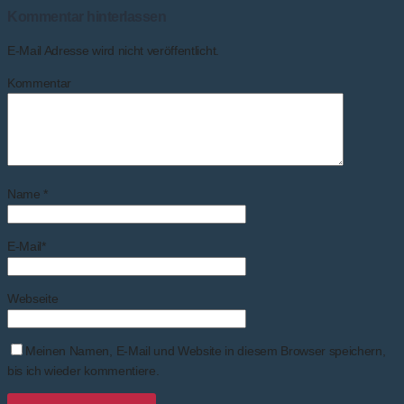
Kommentar hinterlassen
E-Mail Adresse wird nicht veröffentlicht.
Kommentar
Name
*
E-Mail
*
Webseite
Meinen Namen, E-Mail und Website in diesem Browser speichern,
bis ich wieder kommentiere.