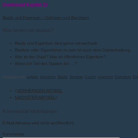
Download Kapitel 33
Besitz und Eigentum – Gehören und Benützen
Was lernen wir daraus?
Besitz und Eigentum wird gerne verwechselt.
Besitzer oder Eigentümer zu sein ist auch eine Geisteshaltung.
Wer ist der Staat? Was ist öffentliches Eigentum?
Wenn ich Teil des Staates bin …?
Getagged als:
achten
,
benützen
,
Besitz
,
Besitzer
,
Coach
,
coaching
,
Eigentum
,
Ei
VORHERIGER ARTIKEL
NÄCHSTER ARTIKEL
Kommentar hinterlassen
E-Mail Adresse wird nicht veröffentlicht.
Kommentar