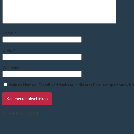
Name
*
E-Mail
*
Webseite
Meinen Namen, E-Mail und Website in diesem Browser speichern, bis
DIETER PAST