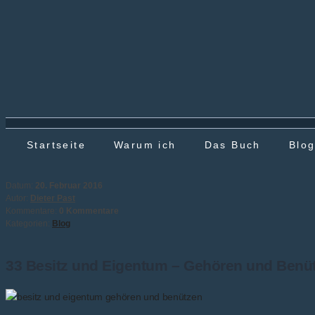
Startseite
Warum ich
Das Buch
Blo
Datum:
20. Februar 2016
Autor:
Dieter Past
Kommentare:
0 Kommentare
Kategorien:
Blog
33 Besitz und Eigentum – Gehören und Benü