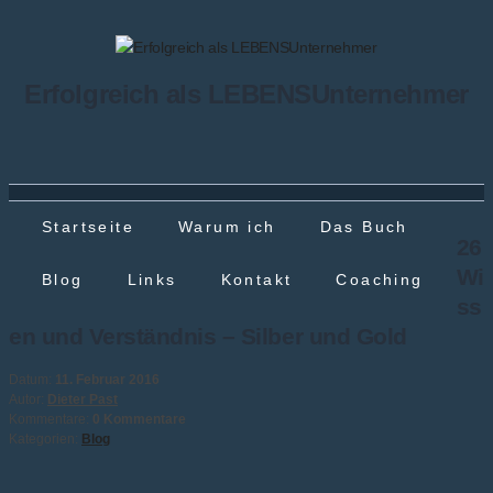
Erfolgreich als LEBENSUnternehmer
Startseite
Warum ich
Das Buch
26
Wi
Blog
Links
Kontakt
Coaching
ss
en und Verständnis – Silber und Gold
Datum:
11. Februar 2016
Autor:
Dieter Past
Kommentare:
0 Kommentare
Kategorien:
Blog