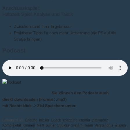
Anschlusskapitel:
Halbzeit: Spiel, Analyse und Taktik
Zwischenstand Ihrer Ergebnisse.
Praktische Tipps für noch mehr Umsetzung (die PS auf die
Straße bringen).
Podcast
Sie können den Podcast auch
direkt
downloaden
(Format: .mp3)
mit Rechtsklick -> Ziel Speichern unter.
Getagged als:
Bildung
,
broker
,
Coach
,
coaching
,
creator
,
Intelligenz
,
Komplexität
,
Können
,
Nezt
,
owner
,
Struktur
,
System
,
Team
,
Verständnis
,
wissen
,