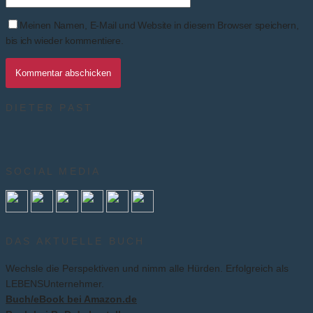
Meinen Namen, E-Mail und Website in diesem Browser speichern,
bis ich wieder kommentiere.
DIETER PAST
SOCIAL MEDIA
DAS AKTUELLE BUCH
Wechsle die Perspektiven und nimm alle Hürden. Erfolgreich als
LEBENSUnternehmer.
Buch/eBook bei Amazon.de