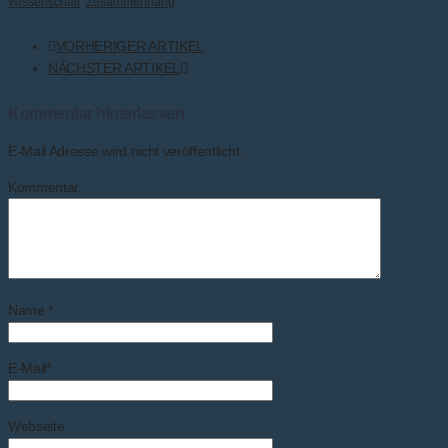
Wissenschaft
,
Zusammenhang
VORHERIGER ARTIKEL
NÄCHSTER ARTIKEL
Kommentar hinterlassen
E-Mail Adresse wird nicht veröffentlicht.
Kommentar
Name
*
E-Mail
*
Webseite