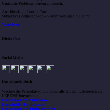
Ungelöste Probleme werden chronisch.
Anschlusskapitel nur im Buch
Subjektives Zeitparadoxon – warum verfliegen die Jahre?
Weiterlesen
Dieter Past
Social Media
Das aktuelle Buch
Wechsle die Perspektiven und nimm alle Hürden. Erfolgreich als
LEBENSUnternehmer.
Buch/eBook bei Amazon.de
Buch bei BoD.de bestellen
Buch/eBook bei Thalia bestellen