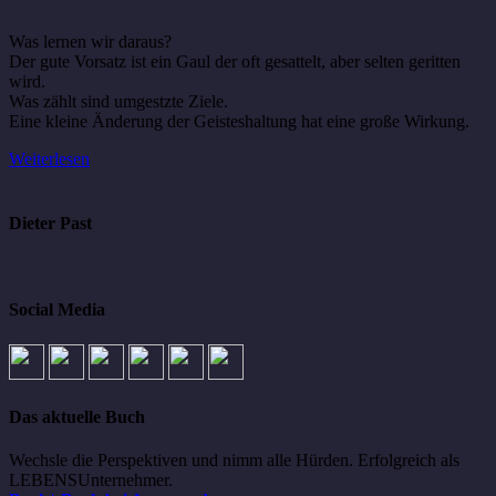
Was lernen wir daraus?
Der gute Vorsatz ist ein Gaul der oft gesattelt, aber selten geritten
wird.
Was zählt sind umgestzte Ziele.
Eine kleine Änderung der Geisteshaltung hat eine große Wirkung.
Weiterlesen
Dieter Past
Social Media
Das aktuelle Buch
Wechsle die Perspektiven und nimm alle Hürden. Erfolgreich als
LEBENSUnternehmer.