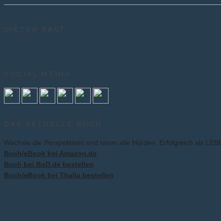
DIETER PAST
SOCIAL MEDIA
DAS AKTUELLE BUCH
Wechsle die Perspektiven und nimm alle Hürden. Erfolgreich als L
Buch/eBook bei Amazon.de
Buch bei BoD.de bestellen
Buch/eBook bei Thalia bestellen