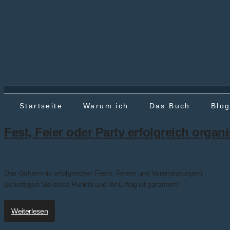
Startseite
Warum ich
Das Buch
Blo
Fest, Feier oder Party erfolgreich organ
Das Geheimnis erfolgreicher Feste, Feiern und Veranstaltungen.
Beherzigen Sie diese Punkte und Ihr Erfolg ist garantiert!
Weiterlesen