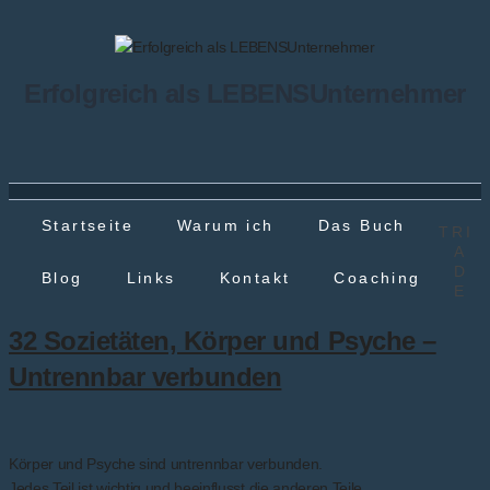
Erfolgreich als LEBENSUnternehmer
Startseite
Warum ich
Das Buch
TRI
A
D
Blog
Links
Kontakt
Coaching
E
32 Sozietäten, Körper und Psyche –
Untrennbar verbunden
Körper und Psyche sind untrennbar verbunden.
Jedes Teil ist wichtig und beeinflusst die anderen Teile.