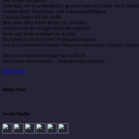
Was lernen wir daraus?
Sicherheit, ein Grundbedürfnis, gewinnt man nicht mehr durch Stabilit
sondern durch Wandlungs- und Anpassungsfähigkeit.
Chancen liegen auf der Straße.
Man muss diese sehen lernen, sie verstehen
und dann mit der richigen Methode ergreifen.
Ideen sind heute wichtiger als Kapital.
Du kannst auch ohne Geld Wohlstand schöpfen.
Auf dem Sterbebett bedauern Menschen am meisten verpasste Gelege
Dazu ein erklärendes Kapitel nur im Buch:
Das Leben umschmieden – Veränderungen meistern
Weiterlesen
Dieter Past
Social Media