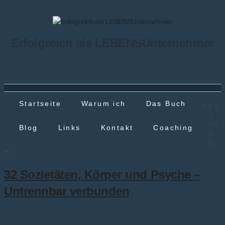
Erfolgreich als LEBENSUnternehmer
Startseite
Warum ich
Das Buch
PSY
C
HI
Blog
Links
Kontakt
Coaching
S
C
H
32 Sozietäten, Körper und Psyche –
Untrennbar verbunden