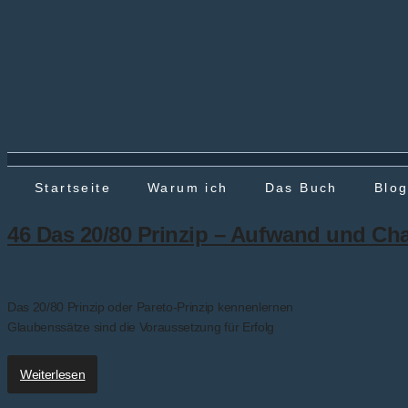
Startseite
Warum ich
Das Buch
Blo
46 Das 20/80 Prinzip – Aufwand und Ch
Das 20/80 Prinzip oder Pareto-Prinzip kennenlernen
Glaubenssätze sind die Voraussetzung für Erfolg
Weiterlesen