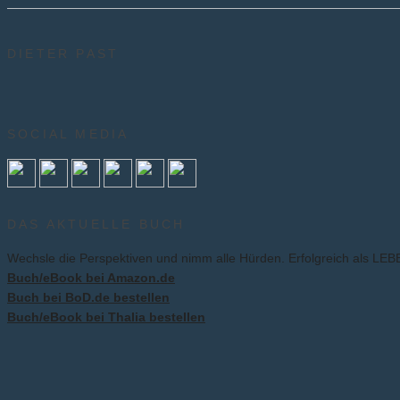
DIETER PAST
SOCIAL MEDIA
DAS AKTUELLE BUCH
Wechsle die Perspektiven und nimm alle Hürden. Erfolgreich als L
Buch/eBook bei Amazon.de
Buch bei BoD.de bestellen
Buch/eBook bei Thalia bestellen