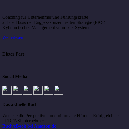
Coaching für Unternehmer und Führungskräfte
auf der Basis der Engpasskonzentrierten Strategie (EKS)
Kybernetisches Management vernetzter Systeme
Weiterlesen
Dieter Past
Social Media
Das aktuelle Buch
Wechsle die Perspektiven und nimm alle Hürden. Erfolgreich als
LEBENSUnternehmer.
Buch/eBook bei Amazon.de