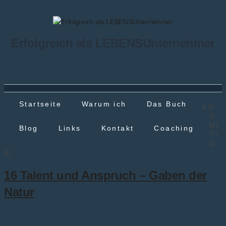
Erfolgreich als LEBENSUnternehmer
Startseite
Warum ich
Das Buch
KO
G
NI
Blog
Links
Kontakt
Coaching
TI
O
N
16 Talent und Anspruch – Gaben der
Natur