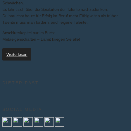
Schwächen.
Es lohnt sich über die Spielarten der Talente nachzudenken.
Du brauchst heute für Erfolg im Beruf mehr Fähigkeiten als früher.
Talente muss man fördern, auch eigene Talente.
Anschlusskapitel nur im Buch:
Metaeigenschaften – Damit kriegen Sie alle!
Weiterlesen
DIETER PAST
SOCIAL MEDIA