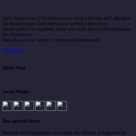
Ziele müssen zum Charakter passen, sonst wird man nich glücklich.
Ab besten folgen Ziele einem ganz großen Lebenssinn.
Damit sollten Sie beginnen, denn sonst fehlt Ihrem Lebensgebäude
das Fundament.
Das gilt auch für Vereine, Firmen und Institutionen.
Weiterlesen
Dieter Past
Social Media
Das aktuelle Buch
Wechsle die Perspektiven und nimm alle Hürden. Erfolgreich als