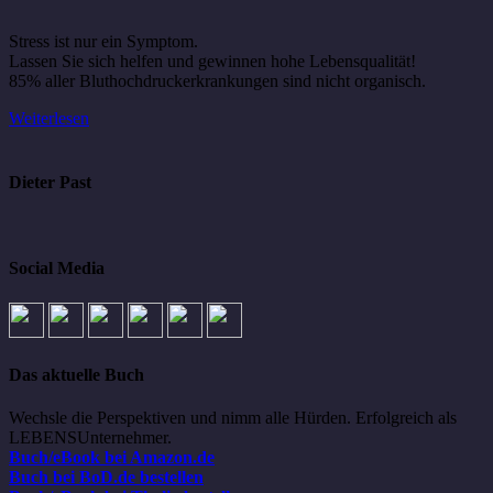
Stress ist nur ein Symptom.
Lassen Sie sich helfen und gewinnen hohe Lebensqualität!
85% aller Bluthochdruckerkrankungen sind nicht organisch.
Weiterlesen
Dieter Past
Social Media
Das aktuelle Buch
Wechsle die Perspektiven und nimm alle Hürden. Erfolgreich als
LEBENSUnternehmer.
Buch/eBook bei Amazon.de
Buch bei BoD.de bestellen